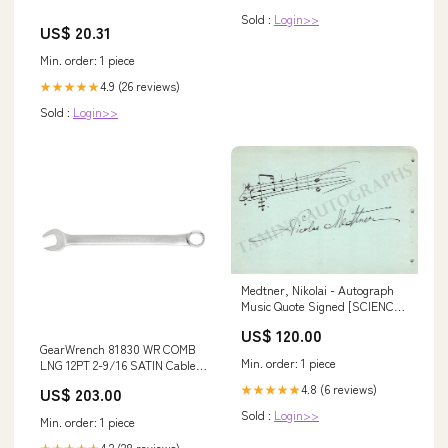
Sold :
Login>>
US$ 20.31
Min. order: 1 piece
4.9 (26 reviews)
★★★★★
Sold :
Login>>
Medtner, Nikolai - Autograph
Music Quote Signed [SCIENCE
& EXPLORATION]
US$ 120.00
GearWrench 81830 WR COMB
Min. order: 1 piece
LNG 12PT 2-9/16 SATIN Cable
Puller
4.8 (6 reviews)
★★★★★
US$ 203.00
Sold :
Login>>
Min. order: 1 piece
4.2 (28 reviews)