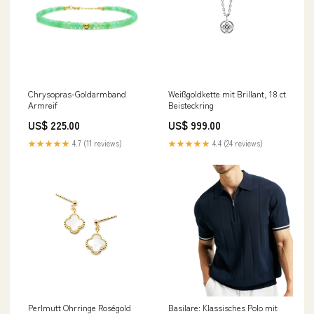
Chrysopras-Goldarmband
Weißgoldkette mit Brillant, 18 ct
Armreif
Beisteckring
US$ 225.00
US$ 999.00
★★★★★
4.7 (11 reviews)
★★★★★
4.4 (24 reviews)
Perlmutt Ohrringe Roségold
Basilare: Klassisches Polo mit