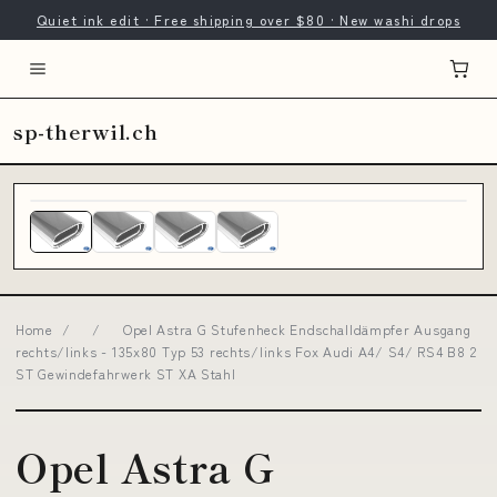
Quiet ink edit · Free shipping over $80 · New washi drops
sp-therwil.ch
Home
/
/
Opel Astra G Stufenheck Endschalldämpfer Ausgang
rechts/links - 135x80 Typ 53 rechts/links Fox Audi A4/ S4/ RS4 B8 2
ST Gewindefahrwerk ST XA Stahl
Opel Astra G