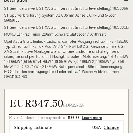
ST Gewindefahrwerk ST XA Stahl verzinkt (mit Härteverstellung) 18280066
ST Spurverbreiterung System DZX 35mm Achse LK: 4- und 5-Loch
56050168
ST Gewindefahrwerk ST XA Stahl verzinkt (mit Härteverstellung) 182800CB
MOMO Lenkrad Tuner 320mm Schwarz Glattleder / Anthrazit
Opel Astra G Stufenheck Endschalldämpfer Ausgang rechts/links - 135x80
Typ 53 rechts/links Fox Audi A4/ S4/ RS4 B8 2 ST Gewindefahrwerk ST
XA StahlInklusive Montagematerial Unsere Endrohre sind alle glnzend
silber, sie sind per Hand auf Hochglanz poliert Motorisierung: 1,2l 48 55kW
1,4l 66kW 1,6l 55 62 74 76kW 1,8l 85 92kW 2,0l 100kW 2,2l 108kW 1,7l D 50
55kW 2,0l D 60 74kW 2,2 D 92kW Rohrquerschnitt: 60mm Genehmigung:
EG Gutachten (eintragungsfrei) Lieferzeit ca. 1 Woche Artikelnummer:
OP041074 593
EUR347.50
EUR392.50
Pay in 4 interest-free payments of
$86.88
Learn more
Shipping Estimate
USA
Change