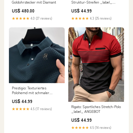
Goldohrstecker mit Diamant
Struktur-Streifen _label_
ANGEBOT
US$ 480.00
US$ 44.99
★★★★★
4.0 (27 reviews)
★★★★★
4.3 (25 reviews)
Prestigio: Texturiertes
Polohemd mit schmaler
Passform Farbe:Dunkelblau
US$ 44.99
Rigato: Sportliches Stretch-Polo
★★★★★
4.5 (17 reviews)
_label_ ANGEBOT
US$ 44.99
★★★★★
4.5 (14 reviews)