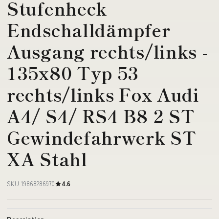
Stufenheck
Endschalldämpfer
Ausgang rechts/links -
135x80 Typ 53
rechts/links Fox Audi
A4/ S4/ RS4 B8 2 ST
Gewindefahrwerk ST
XA Stahl
SKU 19868286970
4.6
Description