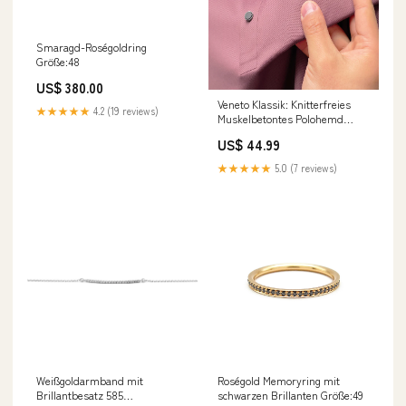
Smaragd-Roségoldring
Größe:48
US$ 380.00
Veneto Klassik: Knitterfreies
★★★★★
4.2 (19 reviews)
Muskelbetontes Polohemd
Größe:XS
US$ 44.99
★★★★★
5.0 (7 reviews)
Weißgoldarmband mit
Roségold Memoryring mit
Brillantbesatz 585
schwarzen Brillanten Größe:49