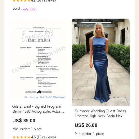
★★★★★
Sold :
Login>>
Gilels, Emil - Signed Program
Summer Wedding Guest Dress
Berlin 1983 Autographs Actors
| Margot High-Neck Satin Maxi
- Letter H
US$ 85.00
Dress - Navy
US$ 26.88
Min. order: 1 piece
Min. order: 1 piece
4.5 (16 reviews)
★★★★★