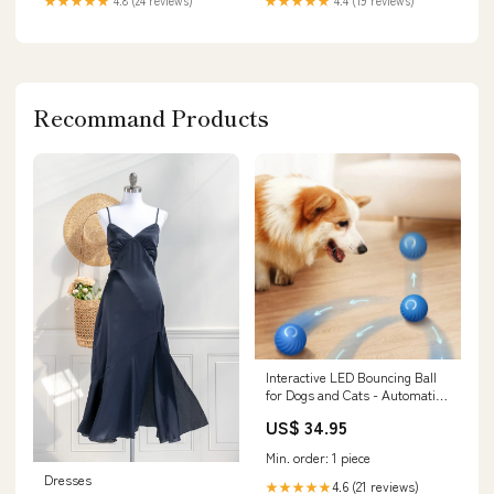
Recommand Products
Interactive LED Bouncing Ball
for Dogs and Cats - Automatic
Motion Pet Toy with Obstacle
US$ 34.95
Avoidance and Visual
Stimulation Quick Dry Towel
Min. order: 1 piece
Dresses
4.6 (21 reviews)
★★★★★