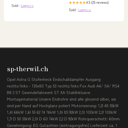
4.5 (25 reviews)
★★★★★
Sold :
Login>>
Sold :
Login>>
sp-therwil.ch
Opel Astra G Stufenheck Endschalldämpfer Ausgang
rechts/links - 135x80 Typ 53 rechts/links Fox Audi A4/ S4/ RS4
B8 2 ST Gewindefahrwerk ST XA StahlInklusive
Montagematerial Unsere Endrohre sind alle glnzend silber, sie
sind per Hand auf Hochglanz poliert Motorisierung: 1,2l 48 55kW
1,4l 66kW 1,6l 55 62 74 76kW 1,8l 85 92kW 2,0l 100kW 2,2l 108kW
1,7l D 50 55kW 2,0l D 60 74kW 2,2 D 92kW Rohrquerschnitt: 60mm
Genehmigung: EG Gutachten (eintragungsfrei) Lieferzeit ca. 1